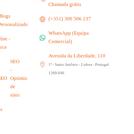
Chamada grátis
Blogs
(+351) 300 506 237
Personalizados
WhatsApp (Equipa
ine -
Comercial)
rce
Avenida da Liberdade, 110
SEO
1º - Santo Antônio - Lisboa - Portugal
-
1269-046
Optimização
de
sites
s