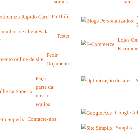
somos
sites
Portfólio
Testemunhos
Lojas Onl
E-comme
Pedir
Orçamento
Faça
parte da
nossa
equipa
Google Ad
Contacte-nos
Simplix