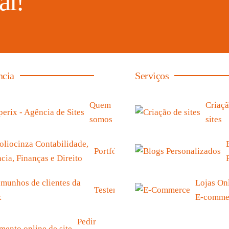
al!
ncia
Serviços
Quem
Criaçã
somos
sites
Portfólio
Lojas Onl
Testemunhos
E-comme
Pedir