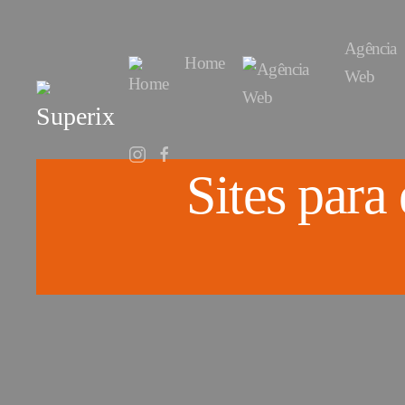
Agência
Home
Web
Sites para