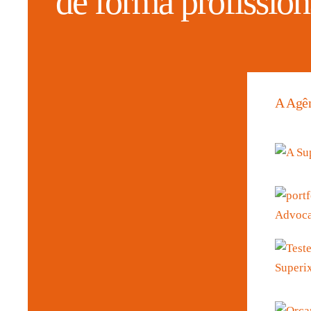
de forma profission
A Agê