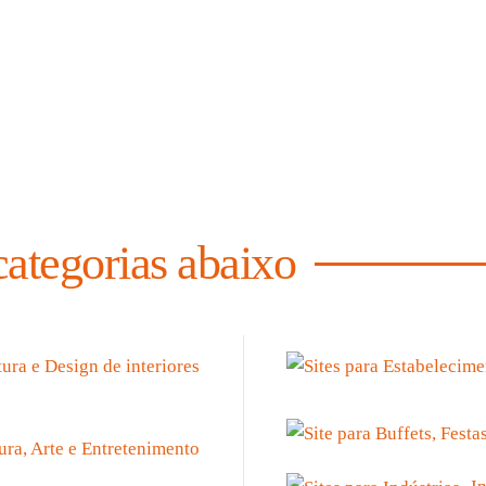
Ver
case
categorias abaixo