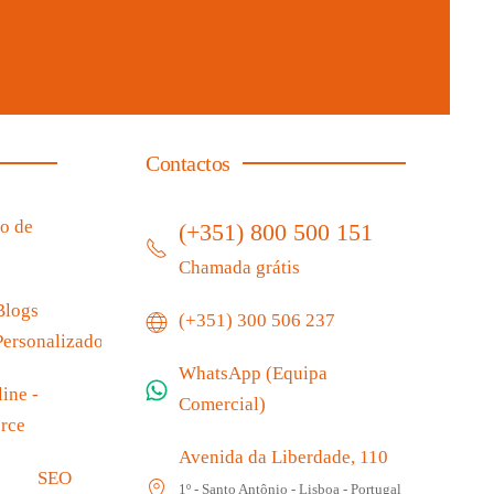
Contactos
o de
(+351) 800 500 151
Chamada grátis
Blogs
(+351) 300 506 237
Personalizados
WhatsApp (Equipa
ine -
Comercial)
rce
Avenida da Liberdade, 110
SEO
1º - Santo Antônio - Lisboa - Portugal