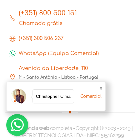
(+351) 800 500 151
Chamada grátis
(+351) 300 506 237
WhatsApp (Equipa Comercial)
Avenida da Liberdade, 110
1º - Santo Antônio - Lisboa - Portugal
1269-046
x
Christopher Cima
Comercial
Uma
agência web
completa ▪ Copyright © 2003 - 2019 |
SUPERIX TECNOLOGIAS LDA - NIPC: 515162299