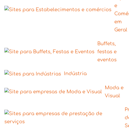
e
Comé
em
Geral
Buffets,
festas e
eventos
Indústria
Moda e
Visual
P
d
S